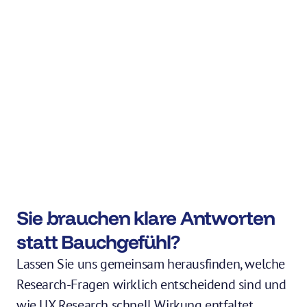
Ab wann lohnt sich die Zusammenarbeit mit 
einer UX Agentur?
Arbeitet ihr auch ohne Design?
Was sind die UX Maturity Cards und wie 
können sie mir helfen?
Sie brauchen klare Antworten 
statt Bauchgefühl?
Lassen Sie uns gemeinsam herausfinden, welche 
Research-Fragen wirklich entscheidend sind und 
wie UX Research schnell Wirkung entfaltet. 